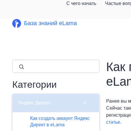
С чего начать
Частые во
База знаний eLama
Как 
close
eLa
Категории
Ранее вы м
chevron_right
Яндекс Директ
Сейчас так
регистраци
Как создать аккаунт Яндекс
статье.
Директ в eLama