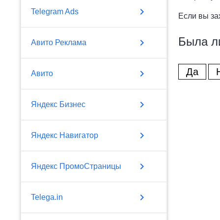
chevron_right
Telegram Ads
Если вы за
Была л
chevron_right
Авито Реклама
Да
chevron_right
Авито
chevron_right
Яндекс Бизнес
chevron_right
Яндекс Навигатор
chevron_right
Яндекс ПромоСтраницы
chevron_right
Telega.in