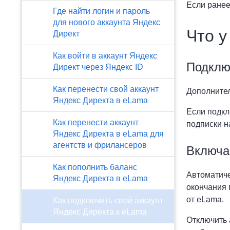
Если ранее
Где найти логин и пароль
для нового аккаунта Яндекс
Что у
Директ
Как войти в аккаунт Яндекс
Подклю
Директ через Яндекс ID
Как перенести свой аккаунт
Дополнител
Яндекс Директа в eLama
Если подкл
Как перенести аккаунт
подписки н
Яндекс Директа в eLama для
агентств и фрилансеров
Включа
Как пополнить баланс
Автоматиче
Яндекс Директа в eLama
окончания 
от eLama.
Как подключить свой аккаунт
Яндекс Директа к eLama
Отключить 