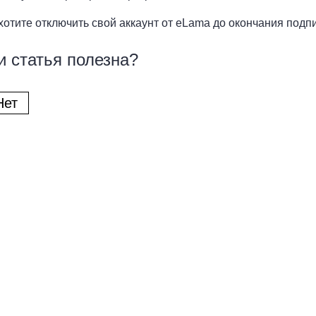
хотите отключить свой аккаунт от eLama до окончания подп
и статья полезна?
Нет