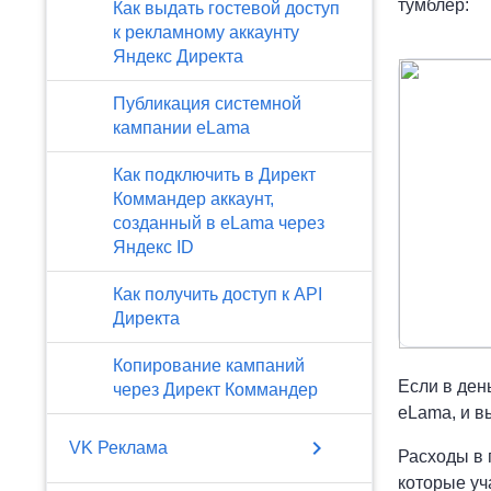
тумблер:
Как выдать гостевой доступ
к рекламному аккаунту
Яндекс Директа
Публикация системной
кампании eLama
Как подключить в Директ
Коммандер аккаунт,
созданный в eLama через
Яндекс ID
Как получить доступ к API
Директа
Копирование кампаний
Если в ден
через Директ Коммандер
eLama, и в
chevron_right
VK Реклама
Расходы в 
которые уч